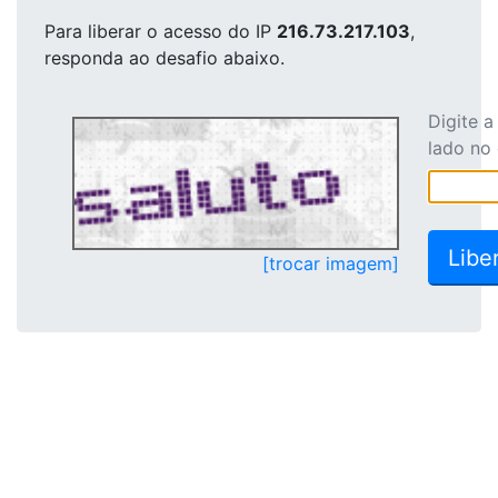
Para liberar o acesso
do IP
216.73.217.103
,
responda ao desafio abaixo.
Digite 
lado no
[trocar imagem]